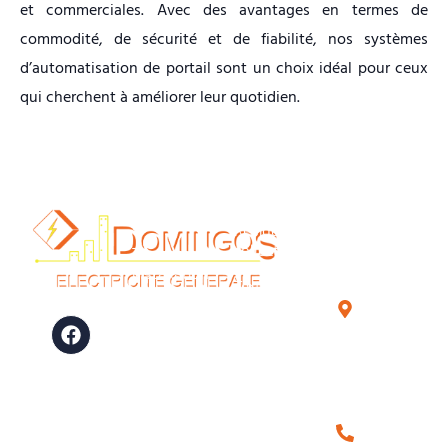
et commerciales. Avec des avantages en termes de
commodité, de sécurité et de fiabilité, nos systèmes
d’automatisation de portail sont un choix idéal pour ceux
qui cherchent à améliorer leur quotidien.
NOS
INFORMATIONS
NOUS
SERVICES
RETROUVER
Résidentiel
23 Avenue
collectif
Travaux
installation
Marguerite
Tertiaire
électrique
de Navarre
F
Dépannage
Interphone
- 64230
a
et
Réalisations
c
Lescar
visiophone
e
Actualités
06 35
b
Installation
o
domotique
Votre
53 71
o